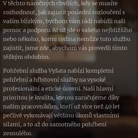
V těchto náročných chvílích, kdy se musíte
rozhodnout, jak zajistit poslední rozloučení s
vaším blízkým, bychom vám rádi nabídli naši
pomoc a podporu. Ať už jde o vašeho nejbližšího
nebo někoho, komu rodina nemůže tuto službu
zajistit, jsme zde, abychom vás provedli tímto
těžkým obdobím.
Pohřební služba Vyšata nabízí kompletní
pohřební a hřbitovní služby na vysoké
profesionální a etické úrovni. Naší hlavní
prioritou je kvalita, kterou zaručujeme díky
našim pracovníkům, kteří už více než 40 let
pečlivě vykonávají většinu úkonů vlastními
silami, a to až do samotného pohřbení
zesnulého.