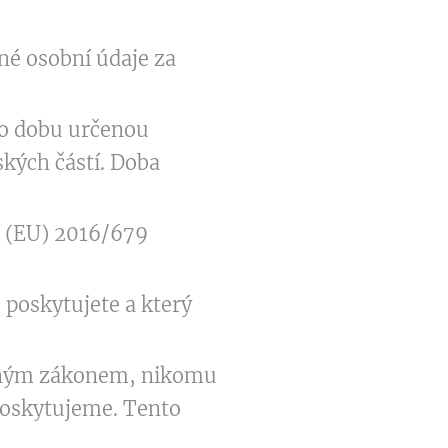
é osobní údaje za
po dobu určenou
ských částí. Doba
 (EU) 2016/679
poskytujete a který
něným zákonem, nikomu
poskytujeme. Tento