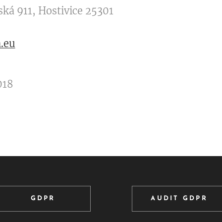
ská 911, Hostivice 25301
.eu
018
GDPR
AUDIT GDPR