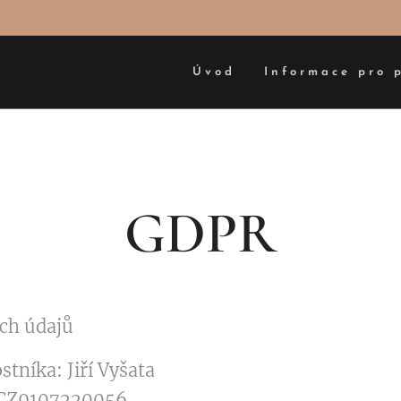
Úvod
Informace pro 
GDPR
ch údajů
tníka: Jiří Vyšata
 CZ9107220056