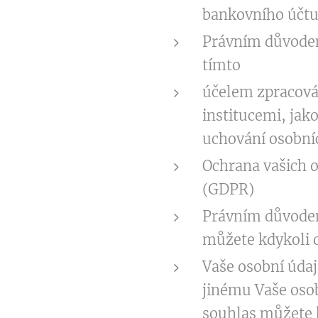
bankovního účtu,
Právním důvodem
tímto
účelem zpracová
institucemi, jak
uchování osobníc
Ochrana vašich 
(GDPR)
Právním důvodem 
můžete kdykoli o
Vaše osobní úda
jinému Vaše oso
souhlas můžete k