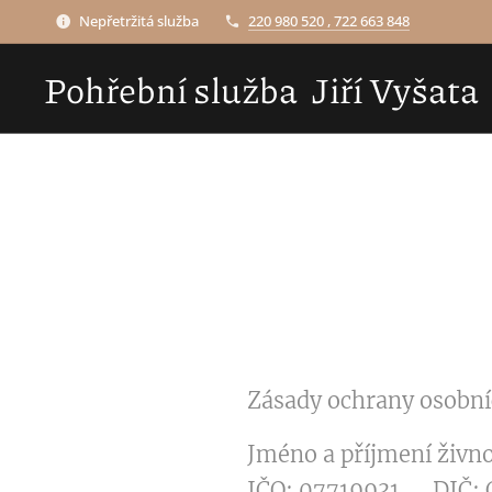
Nepřetržitá služba
220 980 520 , 722 663 848
Pohřební služba Jiří Vyšata
Zásady ochrany osobní
Jméno a příjmení živnos
IČO: 07719931 DIČ: