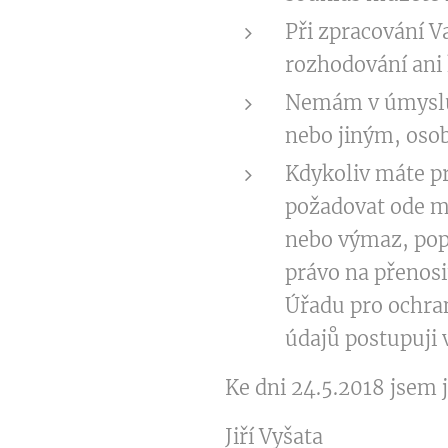
Při zpracování 
rozhodování ani 
Nemám v úmyslu 
nebo jiným, oso
Kdykoliv máte pr
požadovat ode m
nebo výmaz, pop
právo na přenosi
Úřadu pro ochran
údajů postupuji 
Ke dni 24.5.2018 jsem
Jiří Vyšata