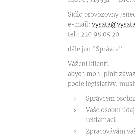
Sídlo provozovny Jeneč
e-mail:
vysata@vysata
tel.: 220 98 05 20
dále jen "Správce"
Vážení klienti,
abych mohl plnit záva
podle legislativy, mus
Správcem osobní
Vaše osobní údaj
reklamací.
Zpracovávám vaše