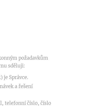
 zákonným požadavkům
mu sděluji:
 je Správce.
návek a řešení
telefonní číslo, číslo