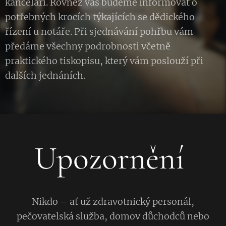
kanceláři. Rovněž vás budeme informovat o
potřebných krocích týkajících se dědického
řízení u notáře. Při sjednávání pohřbu vám
předáme všechny podrobnosti včetně
praktického tiskopisu, který vám poslouží při
dalších jednáních.
Upozornění
Nikdo – ať už zdravotnický personál,
pečovatelská služba, domov důchodců nebo