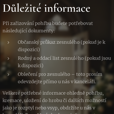
Důležité informace
Při zařizování pohřbu budete potřebovat
následující dokumenty:
Občanský průkaz zesnulého (pokud je k
dispozici)
Rodný a oddací list zesnulého (pokud jsou
k dispozici)
Oblečení pro zesnulého – toto prosím
odevzdejte přímo u nás v kanceláři.
Veškeré potřebné informace ohledně pohřbu,
kremace, uložení do hrobu či dalších možností
jako je rozptyl nebo vsyp, obdržíte u nás v